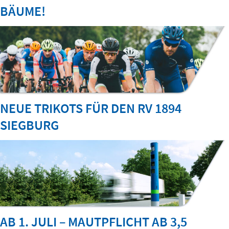
BÄUME!
NEUE TRIKOTS FÜR DEN RV 1894
SIEGBURG
AB 1. JULI – MAUTPFLICHT AB 3,5