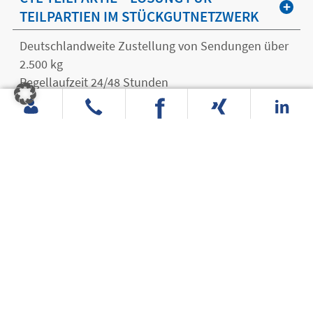
TEILPARTIEN IM STÜCKGUTNETZWERK
Deutschlandweite Zustellung von Sendungen über
2.500 kg
Regellaufzeit 24/48 Stunden
In vielen europäischen Ländern verfügbar
CTL HOME – FÜR DIE ZUSTELLUNG AN
DEN PRIVATEMPFÄNGER
Besonderheiten: Verbringen, Abtragen und
Entladehilfe möglich
Hohe Flexibilität bei den Abmaßen (bis 3,20 m
Länge und 600 kg/ Packstück)
Schwergut bis 1.000 kg pro Packstück
XXL – Überlänge (3,20 m bis 7 m Länge) bis 100 kg
pro Packstück